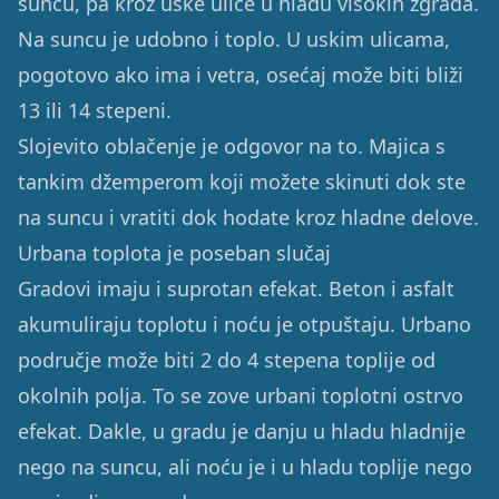
suncu, pa kroz uske ulice u hladu visokih zgrada.
Na suncu je udobno i toplo. U uskim ulicama,
pogotovo ako ima i vetra, osećaj može biti bliži
13 ili 14 stepeni.
Slojevito oblačenje je odgovor na to. Majica s
tankim džemperom koji možete skinuti dok ste
na suncu i vratiti dok hodate kroz hladne delove.
Urbana toplota je poseban slučaj
Gradovi imaju i suprotan efekat. Beton i asfalt
akumuliraju toplotu i noću je otpuštaju. Urbano
područje može biti 2 do 4 stepena toplije od
okolnih polja. To se zove urbani toplotni ostrvo
efekat. Dakle, u gradu je danju u hladu hladnije
nego na suncu, ali noću je i u hladu toplije nego