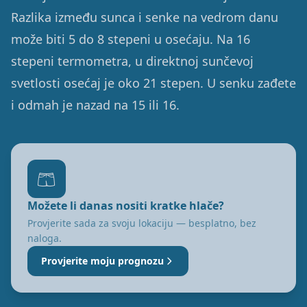
Razlika između sunca i senke na vedrom danu
može biti 5 do 8 stepeni u osećaju. Na 16
stepeni termometra, u direktnoj sunčevoj
svetlosti osećaj je oko 21 stepen. U senku zađete
i odmah je nazad na 15 ili 16.
🩳
Možete li danas nositi kratke hlače?
Provjerite sada za svoju lokaciju — besplatno, bez
naloga.
Provjerite moju prognozu