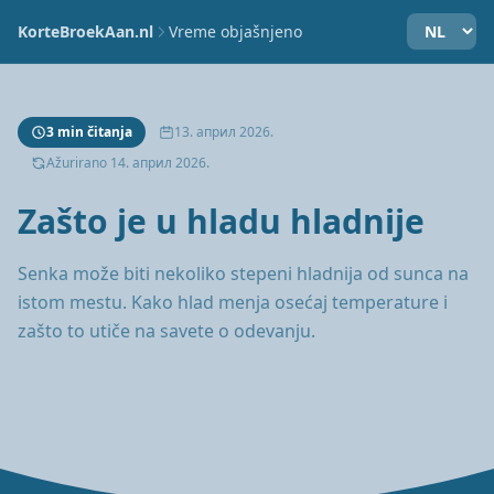
KorteBroekAan.nl
Vreme objašnjeno
3 min čitanja
13. април 2026.
Ažurirano 14. април 2026.
Zašto je u hladu hladnije
Senka može biti nekoliko stepeni hladnija od sunca na
istom mestu. Kako hlad menja osećaj temperature i
zašto to utiče na savete o odevanju.