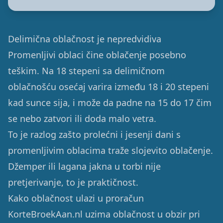
Delimična oblačnost je nepredvidiva
Promenljivi oblaci čine oblačenje posebno
teškim. Na 18 stepeni sa delimičnom
oblačnošću osećaj varira između 18 i 20 stepeni
kad sunce sija, i može da padne na 15 do 17 čim
se nebo zatvori ili doda malo vetra.
To je razlog zašto prolećni i jesenji dani s
promenljivim oblacima traže slojevito oblačenje.
Džemper ili lagana jakna u torbi nije
pretjerivanje, to je praktičnost.
Kako oblačnost ulazi u proračun
KorteBroekAan.nl uzima oblačnost u obzir pri