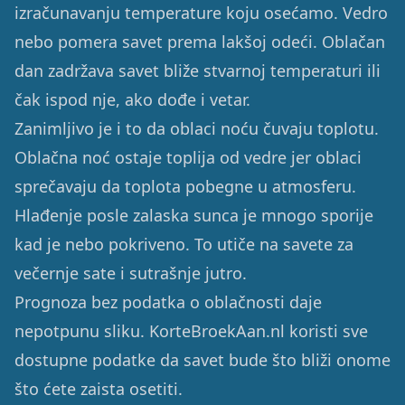
izračunavanju temperature koju osećamo. Vedro
nebo pomera savet prema lakšoj odeći. Oblačan
dan zadržava savet bliže stvarnoj temperaturi ili
čak ispod nje, ako dođe i vetar.
Zanimljivo je i to da oblaci noću čuvaju toplotu.
Oblačna noć ostaje toplija od vedre jer oblaci
sprečavaju da toplota pobegne u atmosferu.
Hlađenje posle zalaska sunca je mnogo sporije
kad je nebo pokriveno. To utiče na savete za
večernje sate i sutrašnje jutro.
Prognoza bez podatka o oblačnosti daje
nepotpunu sliku. KorteBroekAan.nl koristi sve
dostupne podatke da savet bude što bliži onome
što ćete zaista osetiti.