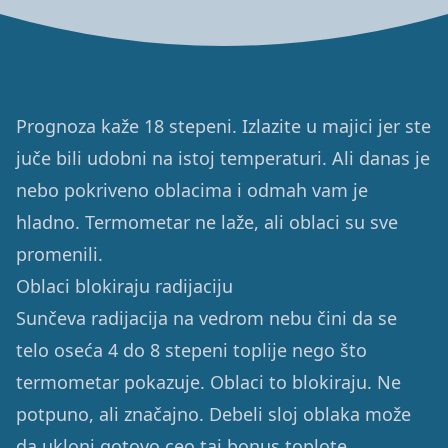
Prognoza kaže 18 stepeni. Izlazite u majici jer ste
juče bili udobni na istoj temperaturi. Ali danas je
nebo pokriveno oblacima i odmah vam je
hladno. Termometar ne laže, ali oblaci su sve
promenili.
Oblaci blokiraju radijaciju
Sunčeva radijacija na vedrom nebu čini da se
telo oseća 4 do 8 stepeni toplije nego što
termometar pokazuje. Oblaci to blokiraju. Ne
potpuno, ali značajno. Debeli sloj oblaka može
da ukloni gotovo ceo taj bonus toplote.