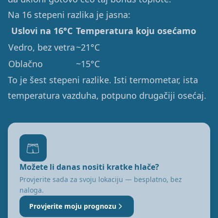
Na 16 stepeni razlika je jasna:
Uslovi na 16°C
Temperatura koju osećamo
Vedro, bez vetra
~21°C
Oblačno
~15°C
To je šest stepeni razlike. Isti termometar, ista
temperatura vazduha, potpuno drugačiji osećaj.
🩳
Možete li danas nositi kratke hlače?
Provjerite sada za svoju lokaciju — besplatno, bez
naloga.
Provjerite moju prognozu