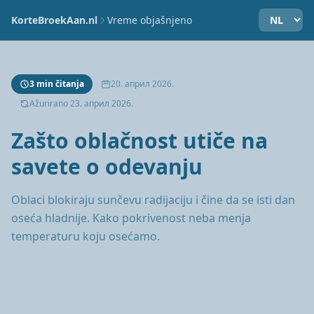
KorteBroekAan.nl
Vreme objašnjeno
3 min čitanja
20. април 2026.
Ažurirano 23. април 2026.
Zašto oblačnost utiče na
savete o odevanju
Oblaci blokiraju sunčevu radijaciju i čine da se isti dan
oseća hladnije. Kako pokrivenost neba menja
temperaturu koju osećamo.