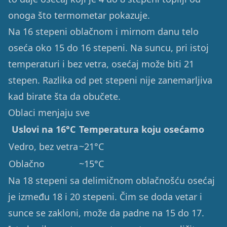
onoga što termometar pokazuje.
Na 16 stepeni oblačnom i mirnom danu telo
oseća oko 15 do 16 stepeni. Na suncu, pri istoj
temperaturi i bez vetra, osećaj može biti 21
stepen. Razlika od pet stepeni nije zanemarljiva
kad birate šta da obučete.
Oblaci menjaju sve
Uslovi na 16°C
Temperatura koju osećamo
Vedro, bez vetra
~21°C
Oblačno
~15°C
Na 18 stepeni sa delimičnom oblačnošću osećaj
je između 18 i 20 stepeni. Čim se doda vetar i
sunce se zakloni, može da padne na 15 do 17.