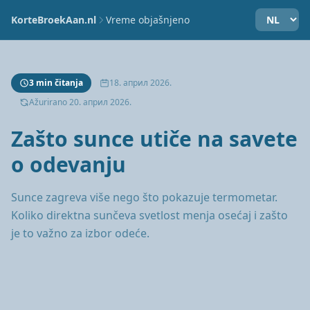
KorteBroekAan.nl
Vreme objašnjeno
3 min čitanja
18. април 2026.
Ažurirano 20. април 2026.
Zašto sunce utiče na savete
o odevanju
Sunce zagreva više nego što pokazuje termometar.
Koliko direktna sunčeva svetlost menja osećaj i zašto
je to važno za izbor odeće.