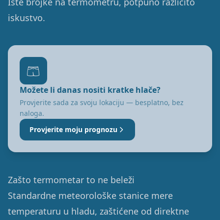
Iste brojke na termometru, potpuno različito
iskustvo.
🩳
Možete li danas nositi kratke hlače?
Provjerite sada za svoju lokaciju — besplatno, bez
naloga.
Provjerite moju prognozu
Zašto termometar to ne beleži
Standardne meteorološke stanice mere
temperaturu u hladu, zaštićene od direktne