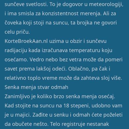
sunčeve svetlosti. To je dogovor u meteorologiji,
i ima smisla za konzistentnost merenja. Ali za
čoveka koji stoji na suncu, ta brojka ne govori
celu priču.
KorteBroekAan.nl uzima u obzir i sunčevu
radijaciju kada izračunava temperaturu koju
osećamo. Vedro nebo bez vetra može da pomeri
savet prema lakšoj odeći. Oblačno, pa čak i
relativno toplo vreme može da zahteva sloj više.
Senka menja stvar odmah
Zanimljivo je koliko brzo senka menja osećaj.
Kad stojite na suncu na 18 stepeni, udobno vam
je u majici. Zađite u senku i odmah ćete poželeti
da obučete nešto. Telo registruje nestanak