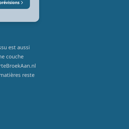
prévisions
ssu est aussi
mme couche
orteBroekAan.nl
 matières reste