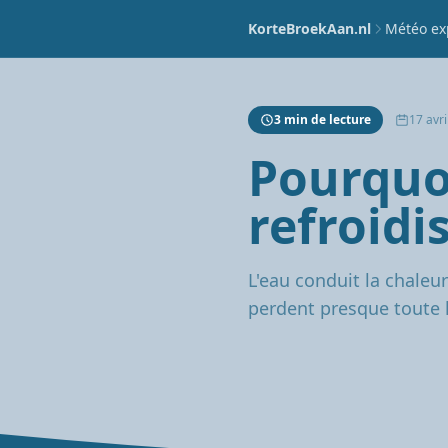
KorteBroekAan.nl
Météo ex
3 min de lecture
17 avri
Pourquo
refroidi
L'eau conduit la chaleu
perdent presque toute l