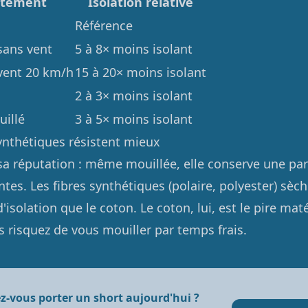
êtement
Isolation relative
Référence
sans vent
5 à 8× moins isolant
vent 20 km/h
15 à 20× moins isolant
2 à 3× moins isolant
illé
3 à 5× moins isolant
synthétiques résistent mieux
 sa réputation : même mouillée, elle conserve une par
ntes. Les fibres synthétiques (polaire, polyester) sèch
isolation que le coton. Le coton, lui, est le pire mat
s risquez de vous mouiller par temps frais.
z-vous porter un short aujourd'hui ?