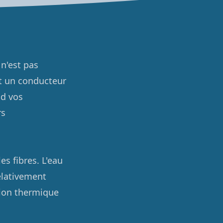
n'est pas
st un conducteur
nd vos
rs
es fibres. L'eau
relativement
ion thermique