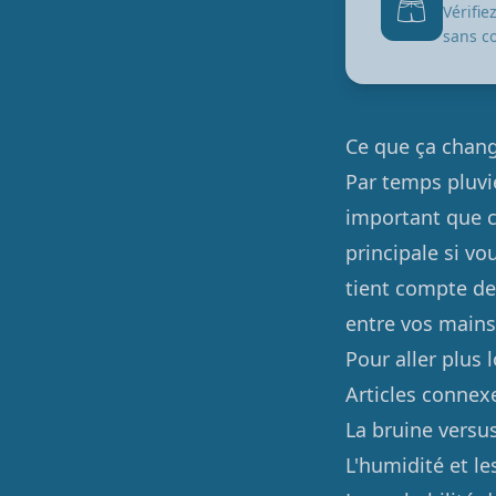
🩳
Vérifi
sans c
Ce que ça chang
Par temps pluvi
important que c
principale si vo
tient compte de 
entre vos mains
Pour aller plus l
Articles connex
La bruine versu
L'humidité et le