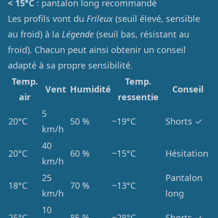
< 15°C
: pantalon long recommandé
Les profils vont du
Frileux
(seuil élevé, sensible
au froid) à la
Légende
(seuil bas, résistant au
froid). Chacun peut ainsi obtenir un conseil
adapté à sa propre sensibilité.
Temp.
Temp.
Vent
Humidité
Conseil
air
ressentie
5
20°C
50 %
~19°C
Shorts ✓
km/h
40
20°C
60 %
~15°C
Hésitation
km/h
25
Pantalon
18°C
70 %
~13°C
km/h
long
10
25°C
85 %
~28°C
Shorts ✓