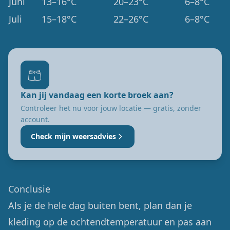
Juni
13–16°C
20–23°C
6–8°C
Juli
15–18°C
22–26°C
6–8°C
🩳
Kan jij vandaag een korte broek aan?
Controleer het nu voor jouw locatie — gratis, zonder
account.
Check mijn weersadvies
Conclusie
Als je de hele dag buiten bent, plan dan je
kleding op de ochtendtemperatuur en pas aan