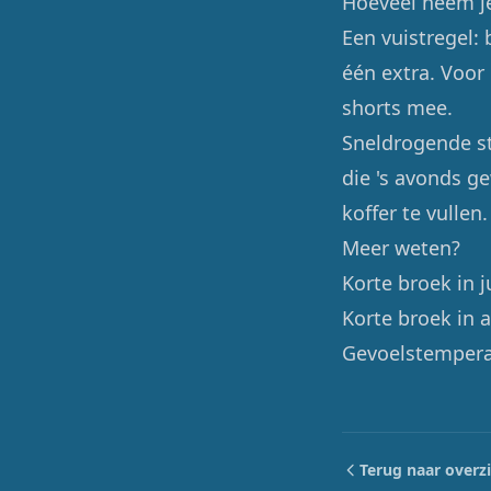
Hoeveel neem j
Een vuistregel:
één extra. Voor
shorts mee.
Sneldrogende st
die 's avonds g
koffer te vullen.
Meer weten?
Korte broek in 
Korte broek in 
Gevoelstempera
Terug naar overz