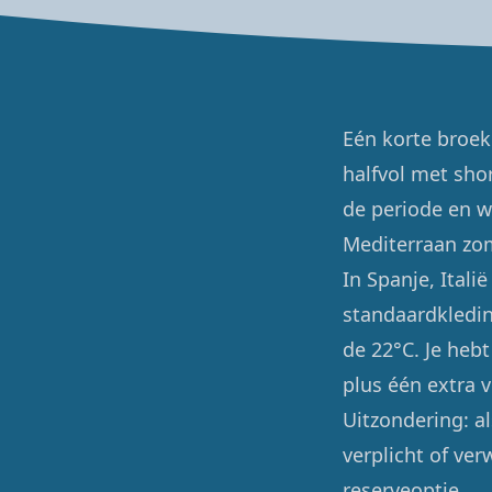
Eén korte broek
halfvol met sho
de periode en w
Mediterraan zo
In Spanje, Itali
standaardkledin
de 22°C. Je heb
plus één extra v
Uitzondering: a
verplicht of ver
reserveoptie.