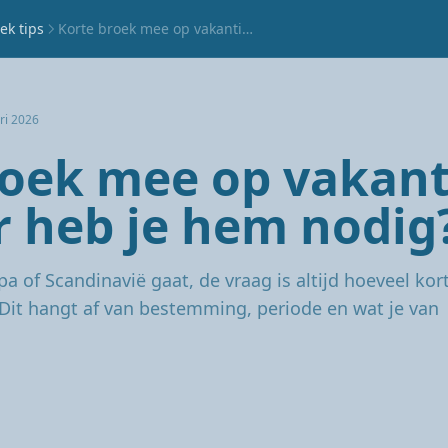
ek tips
Korte broek mee op vakantie: wanneer heb je hem nodig?
ri 2026
roek mee op vakant
 heb je hem nodig
pa of Scandinavië gaat, de vraag is altijd hoeveel kor
 Dit hangt af van bestemming, periode en wat je van