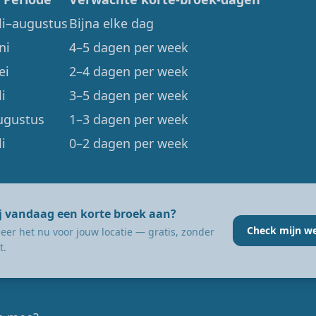
li–augustus
Bijna elke dag
ni
4–5 dagen per week
ei
2–4 dagen per week
li
3–5 dagen per week
ugustus
1–3 dagen per week
li
0–2 dagen per week
ij vandaag een korte broek aan?
Check mijn w
eer het nu voor jouw locatie — gratis, zonder
t.