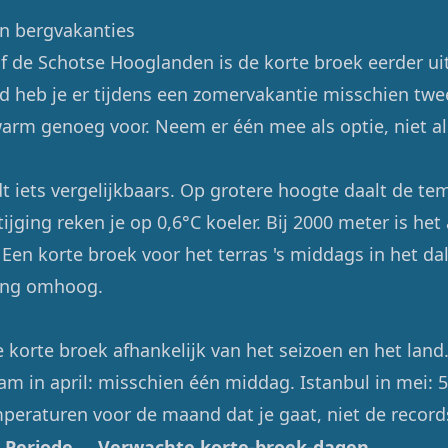
n bergvakanties
 de Schotse Hooglanden is de korte broek eerder ui
d heb je er tijdens een zomervakantie misschien twe
arm genoeg voor. Neem er één mee als optie, niet al
dt iets vergelijkbaars. Op grotere hoogte daalt de te
ijging reken je op 0,6°C koeler. Bij 2000 meter is het
. Een korte broek voor het terras 's middags in het d
ing omhoog.
e korte broek afhankelijk van het seizoen en het land. P
m in april: misschien één middag. Istanbul in mei: 
eraturen voor de maand dat je gaat, niet de record
Periode
Verwachte korte-broek-dagen