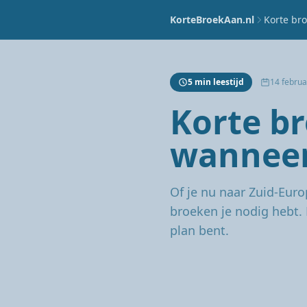
KorteBroekAan.nl
Korte bro
5 min leestijd
14 februa
Korte b
wanneer
Of je nu naar Zuid-Euro
broeken je nodig hebt.
plan bent.