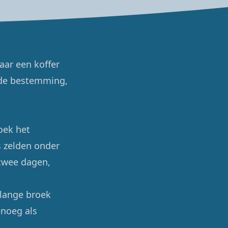
aar een koffer
m de bestemming,
roek het
s zelden onder
 twee dagen,
 lange broek
enoeg als