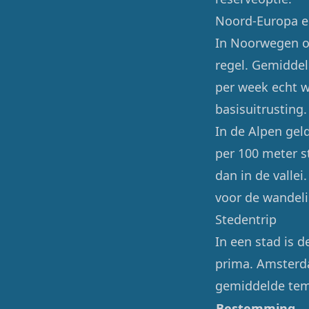
Noord-Europa e
In Noorwegen of
regel. Gemiddel
per week echt w
basisuitrusting.
In de Alpen gel
per 100 meter st
dan in de vallei
voor de wandel
Stedentrip
In een stad is d
prima. Amsterda
gemiddelde temp
Bestemming