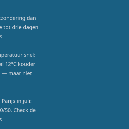
tzondering dan
e tot drie dagen
s
mperatuur snel:
 al 12°C kouder
al — maar niet
arijs in juli:
50/50. Check de
s.