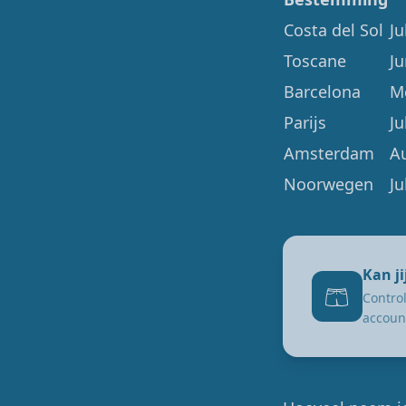
Costa del Sol
Ju
Toscane
Ju
Barcelona
M
Parijs
Ju
Amsterdam
A
Noorwegen
Ju
Kan j
🩳
Control
accoun