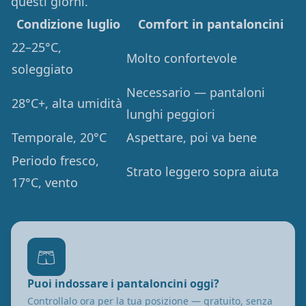
questi giorni.
Condizione luglio
Comfort in pantaloncini
22–25°C,
Molto confortevole
soleggiato
Necessario — pantaloni
28°C+, alta umidità
lunghi peggiori
Temporale, 20°C
Aspettare, poi va bene
Periodo fresco,
Strato leggero sopra aiuta
17°C, vento
🩳
Puoi indossare i pantaloncini oggi?
Controllalo ora per la tua posizione — gratuito, senza