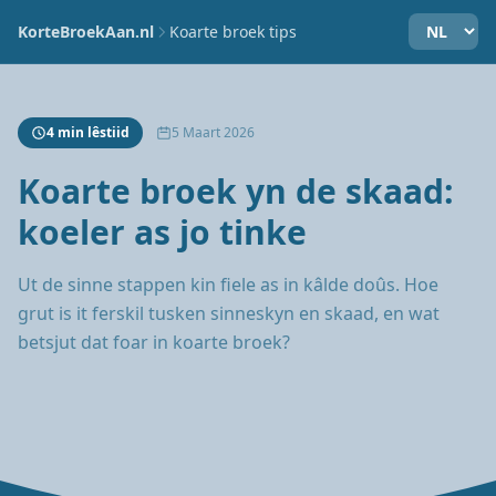
KorteBroekAan.nl
Koarte broek tips
4 min lêstiid
5 Maart 2026
Koarte broek yn de skaad:
koeler as jo tinke
Ut de sinne stappen kin fiele as in kâlde doûs. Hoe
grut is it ferskil tusken sinneskyn en skaad, en wat
betsjut dat foar in koarte broek?