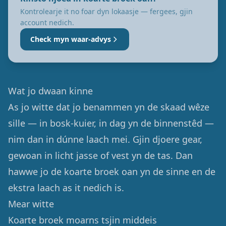
Kontrolearje it no foar dyn lokaasje — fergees, gjin
account nedich.
Check myn waar-advys
Wat jo dwaan kinne
As jo witte dat jo benammen yn de skaad wêze
sille — in bosk-kuier, in dag yn de binnenstêd —
nim dan in dúnne laach mei. Gjin djoere gear,
gewoan in licht jasse of vest yn de tas. Dan
hawwe jo de koarte broek oan yn de sinne en de
ekstra laach as it nedich is.
Mear witte
Koarte broek moarns tsjin middeis