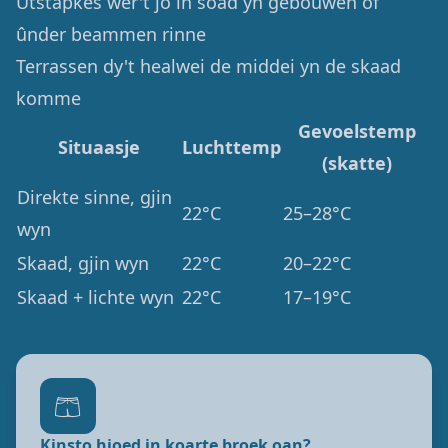
Útstapkes wêr't jo in soad yn gebouwen of
ûnder beammen rinne
Terrassen dy't healwei de middei yn de skaad
komme
Gevoelstemp
Situaasje
Luchttemp
(skatte)
Direkte sinne, gjin
22°C
25–28°C
wyn
Skaad, gjin wyn
22°C
20–22°C
Skaad + lichte wyn
22°C
17–19°C
🩳
Kinsto hjoed in koarte broek oan?