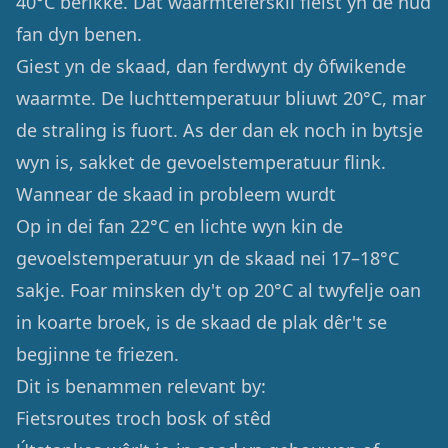
40°C berikke. Dat waarmteferskil fielst yn de hûd
fan dyn benen.
Giest yn de skaad, dan ferdwynt dy ôfwikende
waarmte. De luchttemperatuur bliuwt 20°C, mar
de straling is fuort. As der dan ek noch in bytsje
wyn is, sakket de gevoelstemperatuur flink.
Wannear de skaad in probleem wurdt
Op in dei fan 22°C en lichte wyn kin de
gevoelstemperatuur yn de skaad nei 17–18°C
sakje. Foar minsken dy't op 20°C al twyfelje oan
in koarte broek, is de skaad de plak dêr't se
begjinne te friezen.
Dit is benammen relevant by:
Fietsroutes troch bosk of stêd