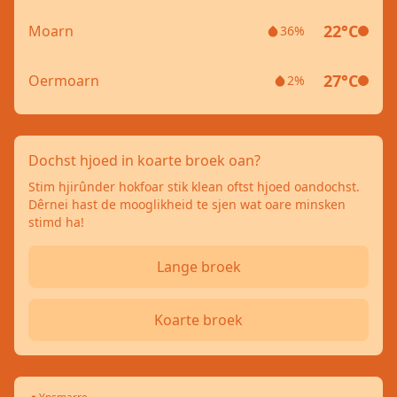
22°C
Moarn
36%
27°C
Oermoarn
2%
Dochst hjoed in koarte broek oan?
Stim hjirûnder hokfoar stik klean oftst hjoed oandochst.
Dêrnei hast de mooglikheid te sjen wat oare minsken
stimd ha!
Lange broek
Koarte broek