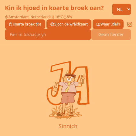
Kin ik hjoed in koarte broek oan?
Amsterdam, Netherlands
16°C
6%
Koarte broek tips
Sjoch de wrâldkaart
Waar útlein
Gean fierder
Sinnich