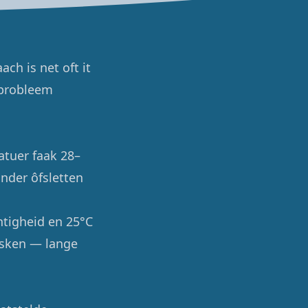
ch is net oft it
n probleem
atuer faak 28–
inder ôfsletten
htigheid en 25°C
rsken — lange