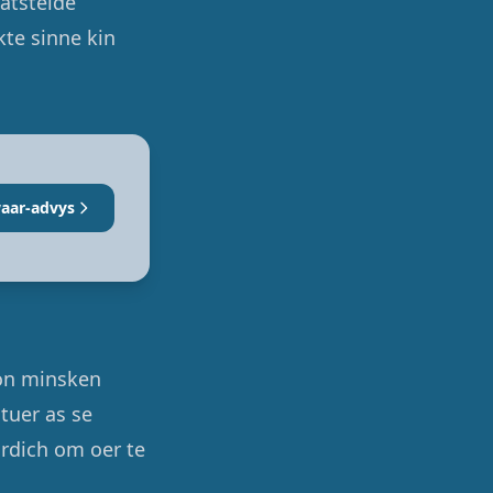
eatstelde
kte sinne kin
aar-advys
uon minsken
tuer as se
rdich om oer te