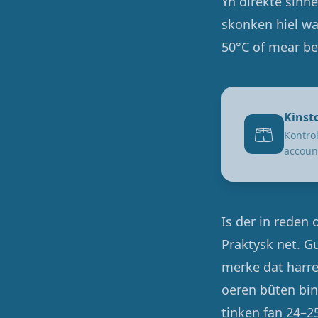
Yn direkte sinne
skonken hiel wa
50°C of mear ber
Kinst
🩳
Kontrol
accoun
Is der in reden
Praktysk net. 
merke dat harre
oeren bûten bin
tinken fan 24–2