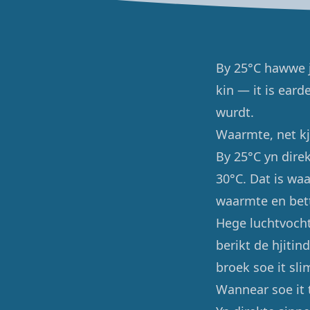
By 25°C hawwe jo
kin — it is eard
wurdt.
Waarmte, net kje
By 25°C yn direk
30°C. Dat is waa
waarmte en bet
Hege luchtvocht
berikt de hjiti
broek soe it sl
Wannear soe it