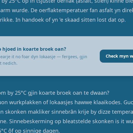
 by 25°C op in tsjuster oerflak (asfalt, stien) kinne bl
arm wurde. De oerflaktemperatuer fan asfalt yn dire
ikke. In handoek of yn 'e skaad sitten lost dat op.
o hjoed in koarte broek oan?
Check myn w
earje it no foar dyn lokaasje — fergees, gjin
t nedich.
 om by 25°C gjin koarte broek oan te dwaan?
Guon wurkplakken of lokaasjes hawwe klaaikodes. G
n skonken makliker sinnebrân krije by dizze tempera
ne. Sinnebeskerming op bleatstelde skonken is it wu
5°C ôf op sinnige dagen.