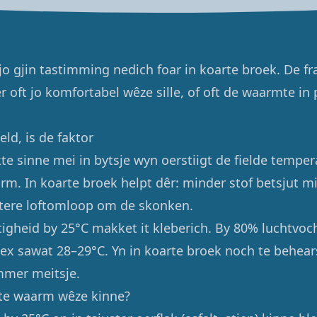
 gjin tastimming nedich foar in koarte broek. De fraa
er oft jo komfortabel wêze sille, of oft de waarmte i
ld, is de faktor
te sinne mei in bytsje wyn oerstiigt de fielde temper
rm. In koarte broek helpt dêr: minder stof betsjut m
tere loftomloop om de skonken.
igheid by 25°C makket it kleberich. By 80% luchtvoc
ndex sawat 28–29°C. Yn in koarte broek noch te behea
immer meitsje.
 te waarm wêze kinne?