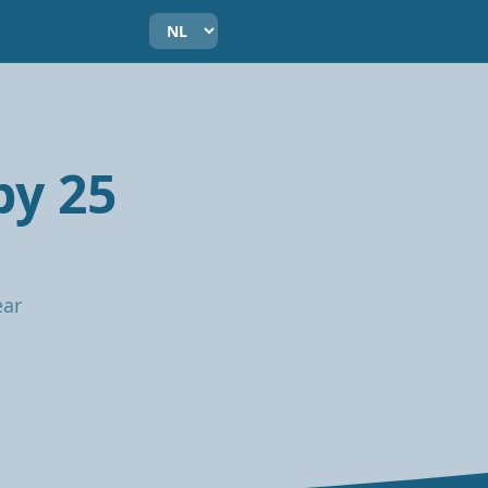
by 25
ear