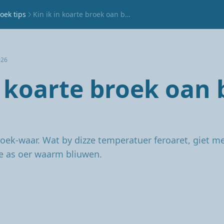
oek tips
Kin ik in koarte broek oan by 25 graden?
026
n koarte broek oan 
roek-waar. Wat by dizze temperatuer feroaret, giet m
e as oer waarm bliuwen.