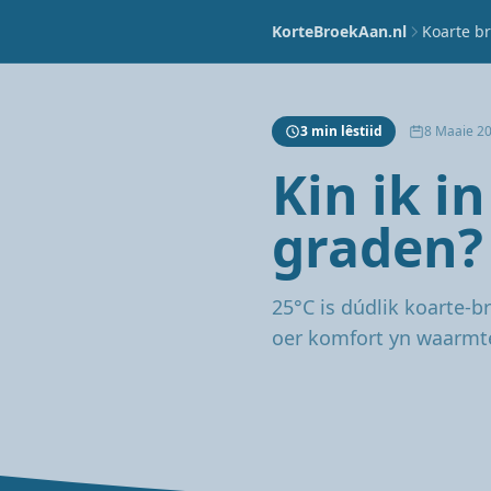
KorteBroekAan.nl
Koarte br
3 min lêstiid
8 Maaie 2
Kin ik i
graden?
25°C is dúdlik koarte-b
oer komfort yn waarmt