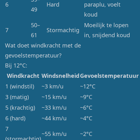
6
Hard
paraplu, voelt
49
koud
50–
Moeilijk te lopen
7
Stormachtig
61
in, snijdend koud
Wat doet windkracht met de
gevoelstemperatuur?
Bij 12°C:
Windkracht
Windsnelheid
Gevoelstemperatuur
1 (windstil)
~3 km/u
~12°C
3 (matig)
~15 km/u
~9°C
5 (krachtig)
~33 km/u
~6°C
6 (hard)
~44 km/u
~4°C
7
~55 km/u
~2°C
(stormachtig)