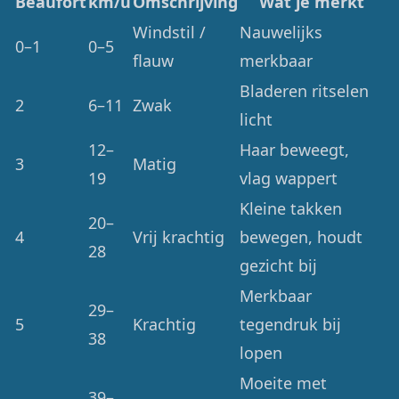
Beaufort
km/u
Omschrijving
Wat je merkt
Windstil /
Nauwelijks
0–1
0–5
flauw
merkbaar
Bladeren ritselen
2
6–11
Zwak
licht
12–
Haar beweegt,
3
Matig
19
vlag wappert
Kleine takken
20–
4
Vrij krachtig
bewegen, houdt
28
gezicht bij
Merkbaar
29–
5
Krachtig
tegendruk bij
38
lopen
Moeite met
39–