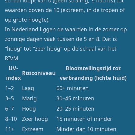
schaal loopt van 0 (geen straling, 's nachts) tot
waarden boven de 10 (extreem, in de tropen of
op grote hoogte).
In Nederland liggen de waarden in de zomer op
zonnige dagen vaak tussen de 5 en 8. Dat is
"hoog" tot "zeer hoog" op de schaal van het
RIVM.
UV-
Blootstellingstijd tot
Risiconiveau
index
verbranding (lichte huid)
1–2
Laag
60+ minuten
3–5
Matig
30–45 minuten
6–7
Hoog
20–25 minuten
8–10
Zeer hoog
15 minuten of minder
11+
Extreem
Minder dan 10 minuten