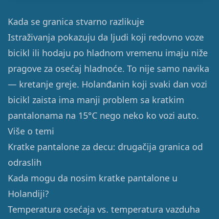
Kada se granica stvarno razlikuje
Istraživanja pokazuju da ljudi koji redovno voze
bicikl ili hodaju po hladnom vremenu imaju niže
pragove za osećaj hladnoće. To nije samo navika
— kretanje greje. Holanđanin koji svaki dan vozi
bicikl zaista ima manji problem sa kratkim
pantalonama na 15°C nego neko ko vozi auto.
Više o temi
Kratke pantalone za decu: drugačija granica od
odraslih
Kada mogu da nosim kratke pantalone u
Holandiji?
Temperatura osećaja vs. temperatura vazduha