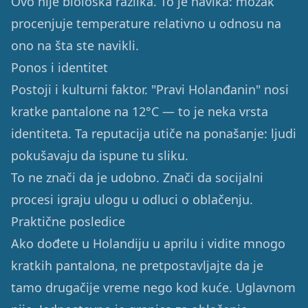
Ovo nije biološka razlika. To je navika: mozak
procenjuje temperature relativno u odnosu na
ono na šta ste navikli.
Ponos i identitet
Postoji i kulturni faktor. "Pravi Holanđanin" nosi
kratke pantalone na 12°C — to je neka vrsta
identiteta. Ta reputacija utiče na ponašanje: ljudi
pokušavaju da ispune tu sliku.
To ne znači da je udobno. Znači da socijalni
procesi igraju ulogu u odluci o oblačenju.
Praktične posledice
Ako dođete u Holandiju u aprilu i vidite mnogo
kratkih pantalona, ne pretpostavljajte da je
tamo drugačije vreme nego kod kuće. Uglavnom