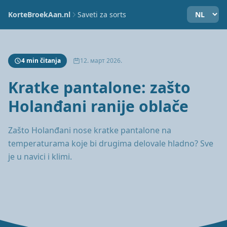
KorteBroekAan.nl
Saveti za sorts
4 min čitanja
12. март 2026.
Kratke pantalone: zašto
Holanđani ranije oblače
Zašto Holanđani nose kratke pantalone na
temperaturama koje bi drugima delovale hladno? Sve
je u navici i klimi.