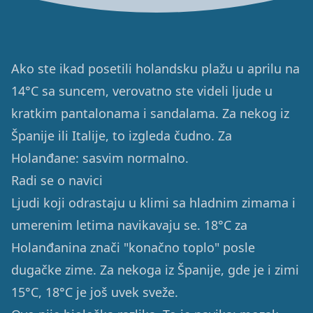
Ako ste ikad posetili holandsku plažu u aprilu na
14°C sa suncem, verovatno ste videli ljude u
kratkim pantalonama i sandalama. Za nekog iz
Španije ili Italije, to izgleda čudno. Za
Holanđane: sasvim normalno.
Radi se o navici
Ljudi koji odrastaju u klimi sa hladnim zimama i
umerenim letima navikavaju se. 18°C za
Holanđanina znači "konačno toplo" posle
dugačke zime. Za nekoga iz Španije, gde je i zimi
15°C, 18°C je još uvek sveže.