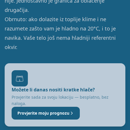
nije. Jednostavno je granica za oblačenje
drugačija.
Obrnuto: ako dolazite iz toplije klime i ne
razumete zašto vam je hladno na 20°C, i to je
navika. Vaše telo još nema hladniji referentni
okvir.
🩳
Možete li danas nositi kratke hlače?
Provjerite sada za svoju lokaciju — besplatno, bez
naloga.
Provjerite moju prognozu