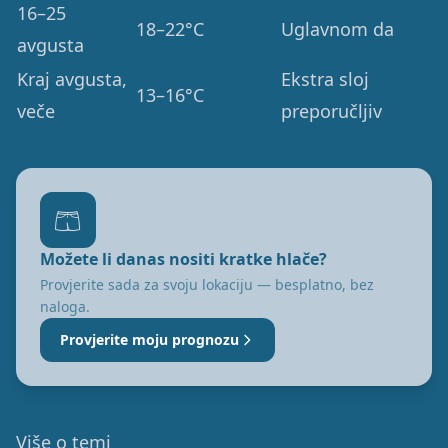
16–25
18–22°C
Uglavnom da
avgusta
Kraj avgusta,
Ekstra sloj
13–16°C
veče
preporučljiv
🩳
Možete li danas nositi kratke hlače?
Provjerite sada za svoju lokaciju — besplatno, bez
naloga.
Provjerite moju prognozu
Više o temi