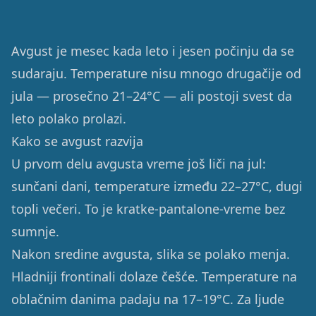
Avgust je mesec kada leto i jesen počinju da se
sudaraju. Temperature nisu mnogo drugačije od
jula — prosečno 21–24°C — ali postoji svest da
leto polako prolazi.
Kako se avgust razvija
U prvom delu avgusta vreme još liči na jul:
sunčani dani, temperature između 22–27°C, dugi
topli večeri. To je kratke-pantalone-vreme bez
sumnje.
Nakon sredine avgusta, slika se polako menja.
Hladniji frontinali dolaze češće. Temperature na
oblačnim danima padaju na 17–19°C. Za ljude