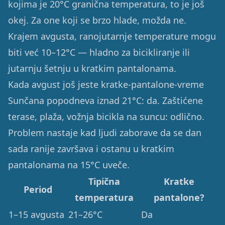
kojima je 20°C granična temperatura, to je još
okej. Za one koji se brzo hlade, možda ne.
Krajem avgusta, ranojutarnje temperature mogu
biti već 10–12°C — hladno za bicikliranje ili
jutarnju šetnju u kratkim pantalonama.
Kada avgust još jeste kratke-pantalone-vreme
Sunčana popodneva iznad 21°C: da. Zaštićene
terase, plaža, vožnja bicikla na suncu: odlično.
Problem nastaje kad ljudi zaborave da se dan
sada ranije završava i ostanu u kratkim
pantalonama na 15°C uveče.
Tipična
Kratke
Period
temperatura
pantalone?
1–15 avgusta
21–26°C
Da