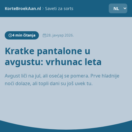
KorteBroekAan.nl
Saveti za sorts
4 min čitanja
28. јануар 2026.
Kratke pantalone u
avgustu: vrhunac leta
Avgust liči na jul, ali osećaj se pomera. Prve hladnije
noći dolaze, ali topli dani su još uvek tu.