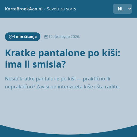
KorteBroekAan.nl
Saveti za sorts
4 min čitanja
19. фебруар 2026.
Kratke pantalone po kiši:
ima li smisla?
Nositi kratke pantalone po kiši — praktično ili
nepraktično? Zavisi od intenziteta kiše i šta radite.