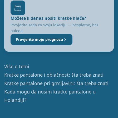
🩳
Možete li danas nositi kratke hlače?
Provjerite sada za svoju lokaciju — besplatno, bez
naloga.
Provjerite moju prognozu
Više o temi
Kratke pantalone i oblačnost: šta treba znati
Kratke pantalone pri grmljavini: šta treba znati
Kada mogu da nosim kratke pantalone u
Holandiji?