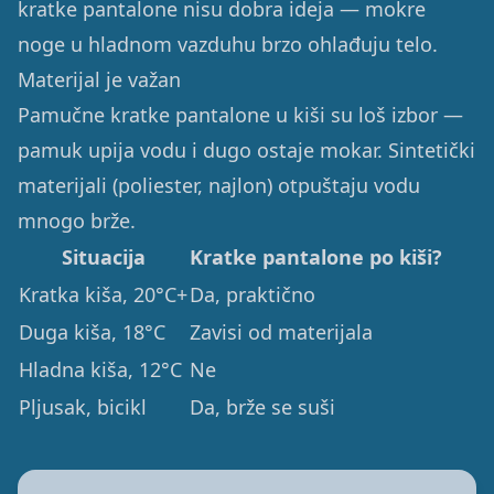
kratke pantalone nisu dobra ideja — mokre
noge u hladnom vazduhu brzo ohlađuju telo.
Materijal je važan
Pamučne kratke pantalone u kiši su loš izbor —
pamuk upija vodu i dugo ostaje mokar. Sintetički
materijali (poliester, najlon) otpuštaju vodu
mnogo brže.
Situacija
Kratke pantalone po kiši?
Kratka kiša, 20°C+
Da, praktično
Duga kiša, 18°C
Zavisi od materijala
Hladna kiša, 12°C
Ne
Pljusak, bicikl
Da, brže se suši