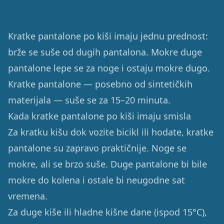
Kratke pantalone po kiši imaju jednu prednost:
brže se suše od dugih pantalona. Mokre duge
pantalone lepe se za noge i ostaju mokre dugo.
Kratke pantalone — posebno od sintetičkih
materijala — suše se za 15–20 minuta.
Kada kratke pantalone po kiši imaju smisla
Za kratku kišu dok vozite bicikl ili hodate, kratke
pantalone su zapravo praktičnije. Noge se
mokre, ali se brzo suše. Duge pantalone bi bile
mokre do kolena i ostale bi neugodne sat
vremena.
Za duge kiše ili hladne kišne dane (ispod 15°C),