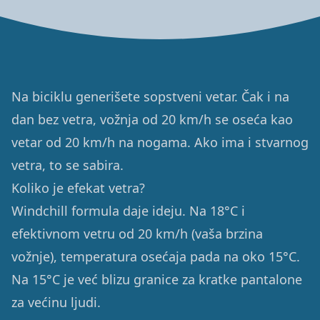
Na biciklu generišete sopstveni vetar. Čak i na
dan bez vetra, vožnja od 20 km/h se osećа kao
vetar od 20 km/h na nogama. Ako ima i stvarnog
vetra, to se sabira.
Koliko je efekat vetra?
Windchill formula daje ideju. Na 18°C i
efektivnom vetru od 20 km/h (vaša brzina
vožnje), temperatura osećaja pada na oko 15°C.
Na 15°C je već blizu granice za kratke pantalone
za većinu ljudi.