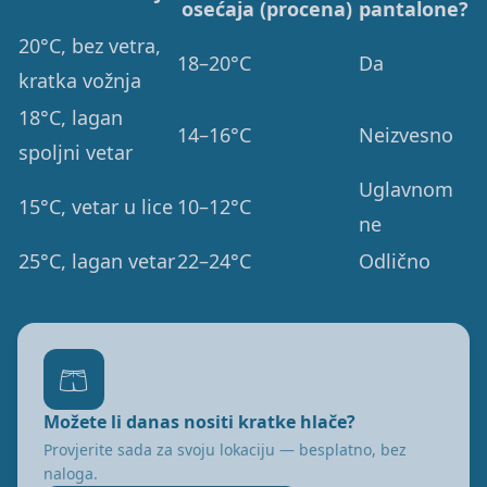
osećaja (procena)
pantalone?
20°C, bez vetra,
18–20°C
Da
kratka vožnja
18°C, lagan
14–16°C
Neizvesno
spoljni vetar
Uglavnom
15°C, vetar u lice
10–12°C
ne
25°C, lagan vetar
22–24°C
Odlično
🩳
Možete li danas nositi kratke hlače?
Provjerite sada za svoju lokaciju — besplatno, bez
naloga.