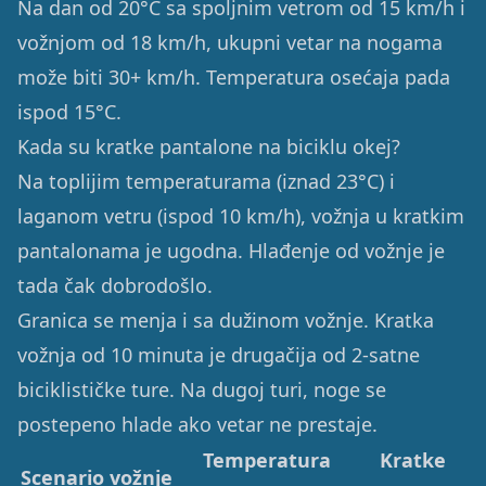
Na dan od 20°C sa spoljnim vetrom od 15 km/h i
vožnjom od 18 km/h, ukupni vetar na nogama
može biti 30+ km/h. Temperatura osećaja pada
ispod 15°C.
Kada su kratke pantalone na biciklu okej?
Na toplijim temperaturama (iznad 23°C) i
laganom vetru (ispod 10 km/h), vožnja u kratkim
pantalonama je ugodna. Hlađenje od vožnje je
tada čak dobrodošlo.
Granica se menja i sa dužinom vožnje. Kratka
vožnja od 10 minuta je drugačija od 2-satne
biciklističke ture. Na dugoj turi, noge se
postepeno hlade ako vetar ne prestaje.
Temperatura
Kratke
Scenario vožnje