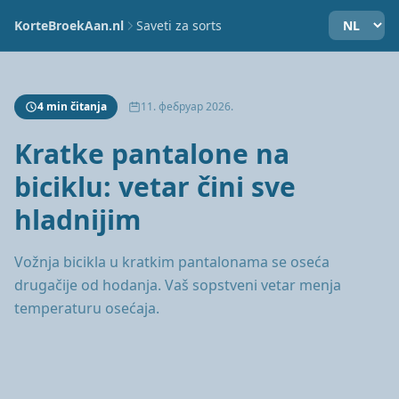
KorteBroekAan.nl
Saveti za sorts
4 min čitanja
11. фебруар 2026.
Kratke pantalone na
biciklu: vetar čini sve
hladnijim
Vožnja bicikla u kratkim pantalonama se osećа
drugačije od hodanja. Vaš sopstveni vetar menja
temperaturu osećaja.