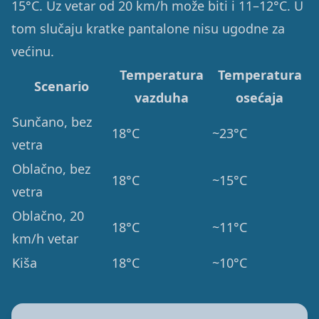
15°C. Uz vetar od 20 km/h može biti i 11–12°C. U
tom slučaju kratke pantalone nisu ugodne za
većinu.
Temperatura
Temperatura
Scenario
vazduha
osećaja
Sunčano, bez
18°C
~23°C
vetra
Oblačno, bez
18°C
~15°C
vetra
Oblačno, 20
18°C
~11°C
km/h vetar
Kiša
18°C
~10°C