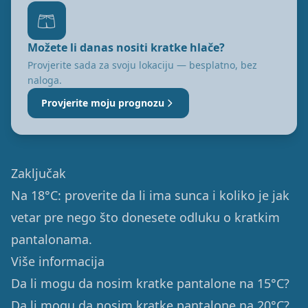
🩳
Možete li danas nositi kratke hlače?
Provjerite sada za svoju lokaciju — besplatno, bez
naloga.
Provjerite moju prognozu
Zaključak
Na 18°C: proverite da li ima sunca i koliko je jak
vetar pre nego što donesete odluku o kratkim
pantalonama.
Više informacija
Da li mogu da nosim kratke pantalone na 15°C?
Da li mogu da nosim kratke pantalone na 20°C?