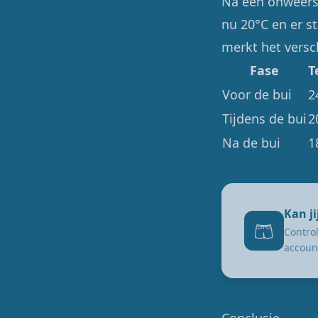
Na een onweersb
nu 20°C en er st
merkt het versch
Fase
T
Voor de bui
2
Tijdens de bui
2
Na de bui
1
Kan j
🩳
Control
accoun