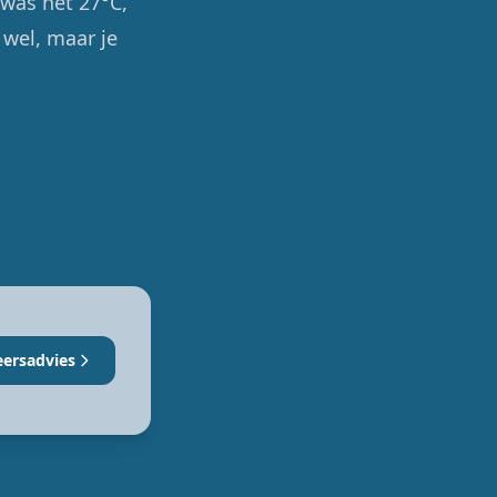
was het 27°C,
 wel, maar je
eersadvies