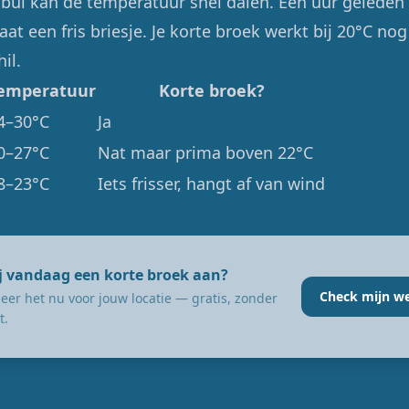
ui kan de temperatuur snel dalen. Een uur geleden 
aat een fris briesje. Je korte broek werkt bij 20°C nog
il.
emperatuur
Korte broek?
4–30°C
Ja
0–27°C
Nat maar prima boven 22°C
8–23°C
Iets frisser, hangt af van wind
ij vandaag een korte broek aan?
Check mijn w
eer het nu voor jouw locatie — gratis, zonder
t.