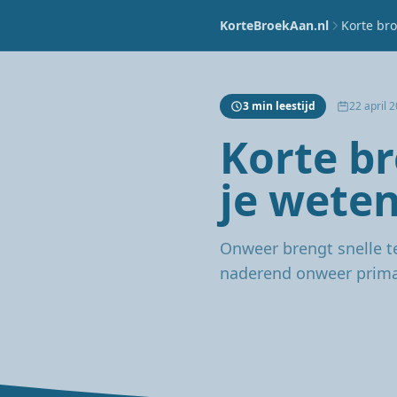
KorteBroekAan.nl
Korte bro
3 min leestijd
22 april 
Korte b
je wete
Onweer brengt snelle t
naderend onweer prima,