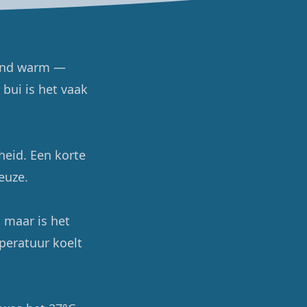
kend warm —
 bui is het vaak
eid. Een korte
euze.
 maar is het
mperatuur koelt