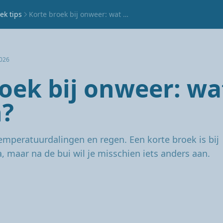
ek tips
Korte broek bij onweer: wat moet je weten?
2026
roek bij onweer: w
n?
emperatuurdalingen en regen. Een korte broek is bij
 maar na de bui wil je misschien iets anders aan.