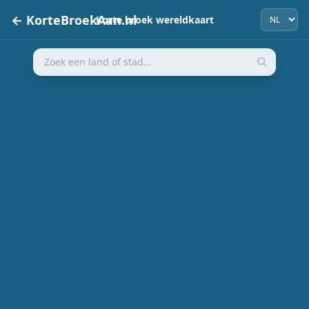
← KorteBroekAan.nl
Korte broek wereldkaart