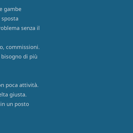
 le gambe
i sposta
problema senza il
mo, commissioni.
 bisogno di più
n poca attività.
lta giusta.
 in un posto