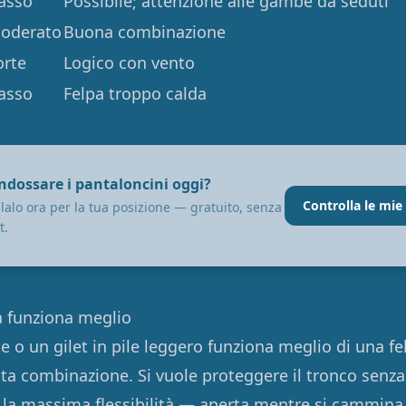
asso
Possibile; attenzione alle gambe da seduti
oderato
Buona combinazione
orte
Logico con vento
asso
Felpa troppo calda
indossare i pantaloncini oggi?
Controlla le mie
lalo ora per la tua posizione — gratuito, senza
t.
pa funziona meglio
e o un gilet in pile leggero funziona meglio di una fe
ta combinazione. Si vuole proteggere il tronco senza 
 la massima flessibilità — aperta mentre si cammina