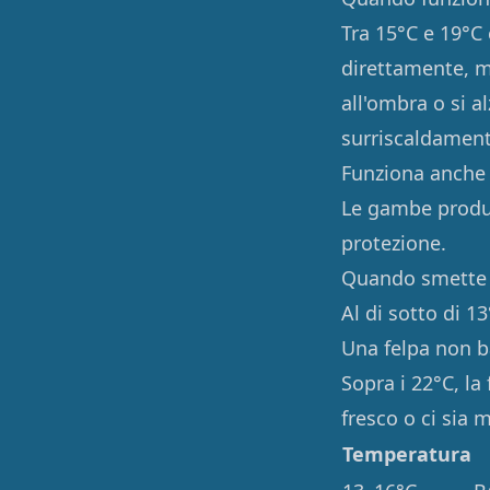
Tra 15°C e 19°C 
direttamente, ma
all'ombra o si a
surriscaldament
Funziona anche 
Le gambe produc
protezione.
Quando smette 
Al di sotto di 1
Una felpa non b
Sopra i 22°C, la
fresco o ci sia 
Temperatura