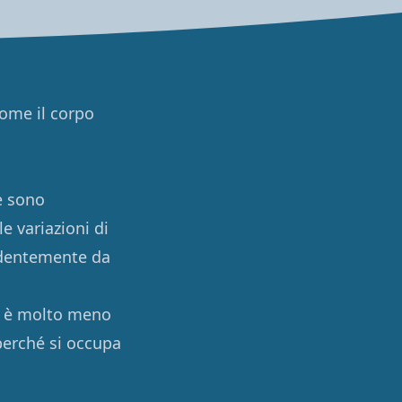
come il corpo
e sono
e variazioni di
ndentemente da
be è molto meno
perché si occupa