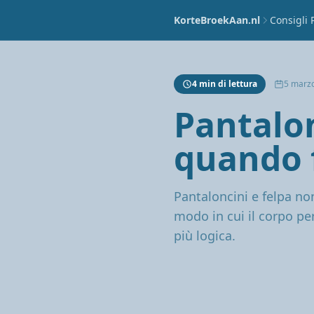
KorteBroekAan.nl
Consigli 
4 min di lettura
5 marz
Pantalon
quando 
Pantaloncini e felpa no
modo in cui il corpo pe
più logica.