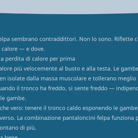
felpa sembrano contraddittori. Non lo sono. Riflette 
l calore — e dove.
 la perdita di calore per prima
calore più velocemente al busto e alla testa. Le gamb
n isolate dalla massa muscolare e tollerano meglio l
ando il tronco ha freddo, si sente freddo — indipe
 le gambe.
anche vero: tenere il tronco caldo esponendo le gam
verso. La combinazione pantaloncini-felpa funziona 
contano di più.
a bene