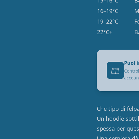
13–16°C
B
16–19°C
M
19–22°C
F
22°C+
B
Puoi 
🩳
Control
accoun
Che tipo di fel
Un hoodie sottil
spessa per ques
Una cerniera dà