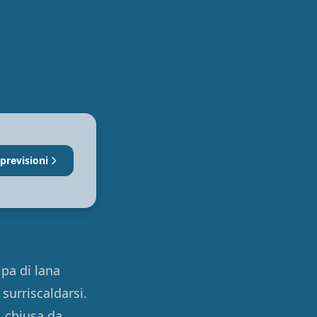
 previsioni
lpa di lana
surriscaldarsi.
, chiusa da