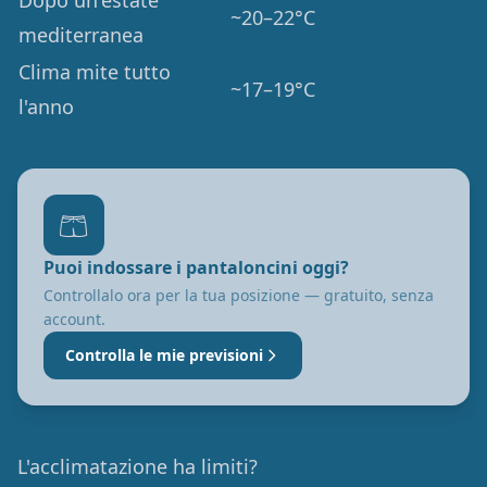
Dopo un'estate
~20–22°C
mediterranea
Clima mite tutto
~17–19°C
l'anno
🩳
Puoi indossare i pantaloncini oggi?
Controllalo ora per la tua posizione — gratuito, senza
account.
Controlla le mie previsioni
L'acclimatazione ha limiti?