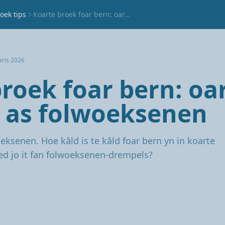
oek tips
Koarte broek foar bern: oare drempel as folwoeksenen
aris 2026
roek foar bern: oa
 as folwoeksenen
oeksenen. Hoe kâld is te kâld foar bern yn in koarte
ed jo it fan folwoeksenen-drempels?