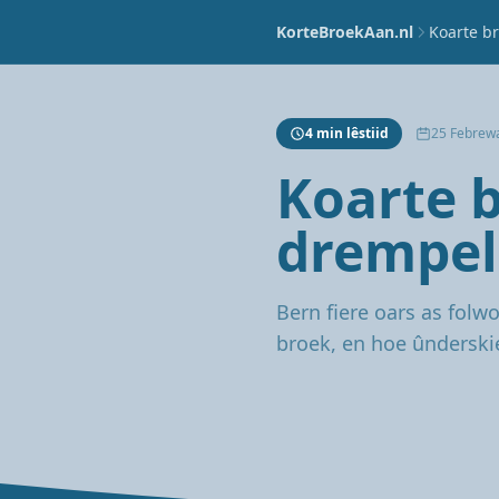
KorteBroekAan.nl
Koarte br
4 min lêstiid
25 Febrew
Koarte b
drempel
Bern fiere oars as folw
broek, en hoe ûnderski