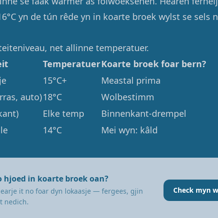
nne se faak warmer as folwoeksenen. Hearen ferhelj
6°C yn de tún rêde yn in koarte broek wylst se sels n
iteiteniveau, net allinne temperatuer.
eit
Temperatuer
Koarte broek foar bern?
je
15°C+
Meastal prima
rras, auto)
18°C
Wolbestimm
kant)
Elke temp
Binnenkant-drempel
le
14°C
Mei wyn: kâld
o hjoed in koarte broek oan?
Check myn w
earje it no foar dyn lokaasje — fergees, gjin
t nedich.