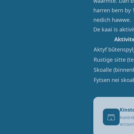
waarmte. Dan bi
harren bern by 1
nedich hawwe.
De kaai is aktiv
Aktivit
Aktyf bûtenspyl
Rustige sitte (te
Skoalle (binnen
Fytsen nei skoal
Kinst
🩳
Kontrol
accoun