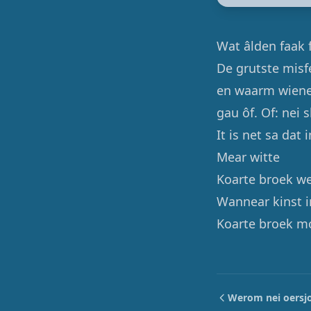
Wat âlden faak 
De grutste misf
en waarm wienen
gau ôf. Of: nei 
It is net sa dat
Mear witte
Koarte broek w
Wannear kinst i
Koarte broek mo
Werom nei oersj