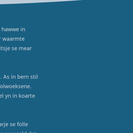
e hawwe in
ar waarmte
itsje se mear
As in bern stil
 folwoeksene.
l yn in koarte
rje se folle