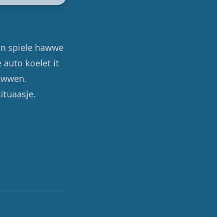
tún spiele hawwe
auto koelet it
hawwen.
situaasje.