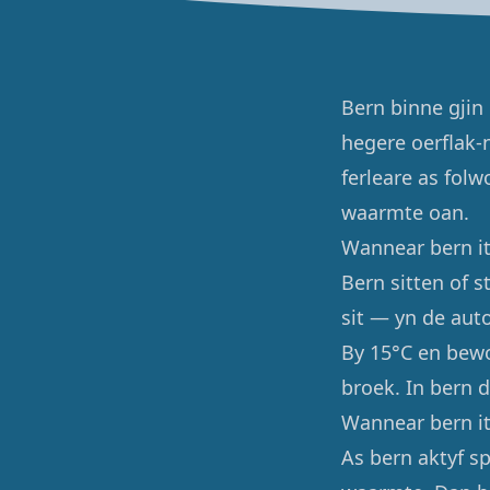
Bern binne gjin
hegere oerflak-
ferleare as fol
waarmte oan.
Wannear bern i
Bern sitten of 
sit — yn de auto
By 15°C en bewo
broek. In bern d
Wannear bern it
As bern aktyf sp