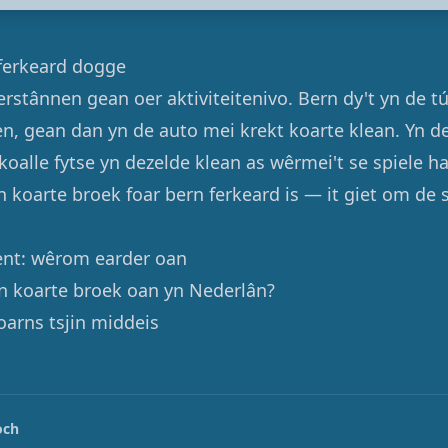
ferkeard dogge
erstânnen gean oer aktiviteitenivo. Bern dy't yn de 
, gean dan yn de auto mei krekt koarte klean. Yn de 
skoalle fytse yn dezelde klean as wêrmei't se spiele 
 in koarte broek foar bern ferkeard is — it giet om de 
ent: wêrom earder oan
n koarte broek oan yn Nederlân?
arns tsjin middeis
och