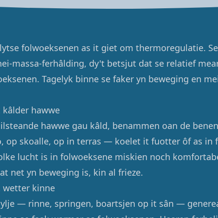
 lytse folwoeksenen as it giet om thermoregulatie. S
nei-massa-ferhâlding, dy't betsjut dat se relatief me
woeksenen. Tagelyk binne se faker yn beweging en me
t kâlder hawwe
stilsteande hawwe gau kâld, benammen oan de benen. 
, op skoalle, op in terras — koelet it fuotter ôf as in
lke lucht is in folwoeksene miskien noch komfortabe
at net yn beweging is, kin al frieze.
 wetter kinne
ylje — rinne, springen, boartsjen op it sân — generea