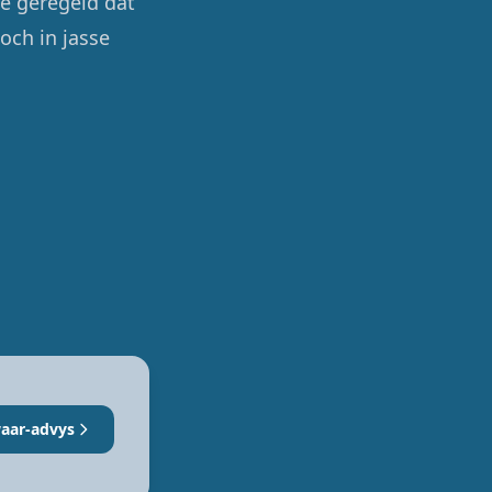
e geregeld dat
och in jasse
aar-advys