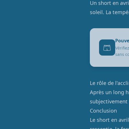
Un short en avri
soleil. La tempé
Pouve
🩳
Vérifi
sans c
Le rôle de l'acc
Après un long hi
subjectivement
Conclusion
Le short en avri