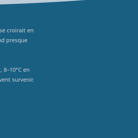
se croirait en
end presque
l, 8–10°C en
vent survenir.