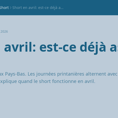
Short
Short en avril: est-ce déjà assez chaud?
 2026
 avril: est-ce déjà 
aux Pays-Bas. Les journées printanières alternent avec
explique quand le short fonctionne en avril.