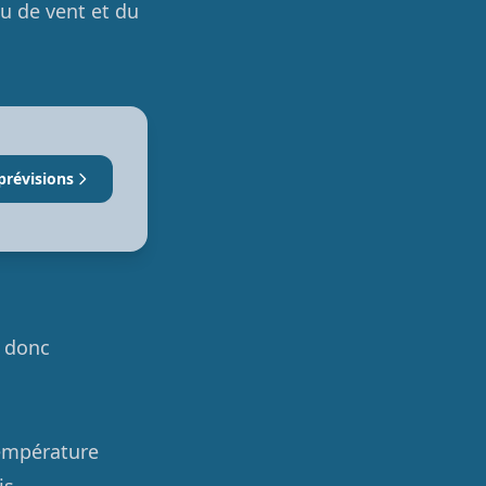
eu de vent et du
prévisions
t donc
 température